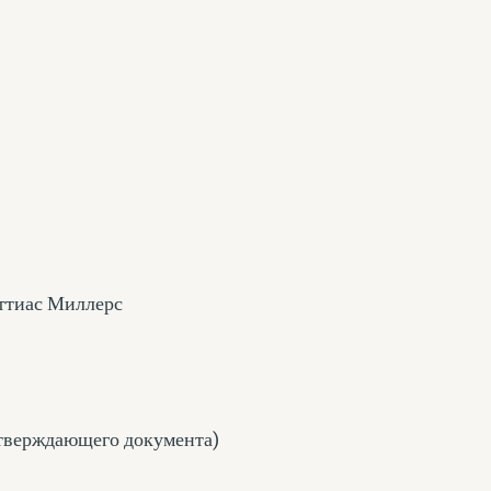
ттиас Миллерс
дтверждающего документа
)