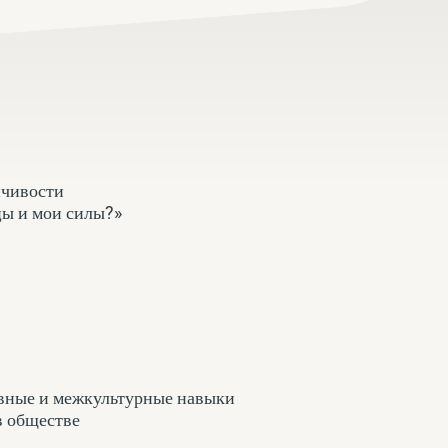
йчивости
цы и мои силы?»
ивные и межкультурные навыки
в обществе